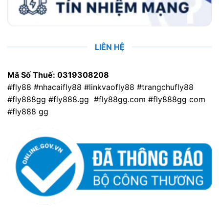
LIÊN HỆ
Mã Số Thuế: 0319308208
#fly88 #nhacaifly88 #linkvaofly88 #trangchufly88
#fly888gg #fly888.gg #fly88gg.com #fly888gg com
#fly888 gg