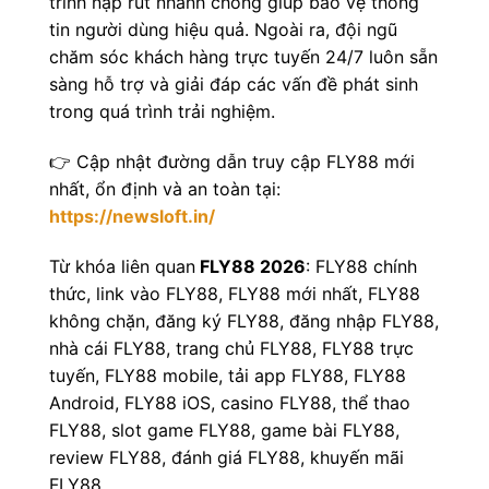
trình nạp rút nhanh chóng giúp bảo vệ thông
tin người dùng hiệu quả. Ngoài ra, đội ngũ
chăm sóc khách hàng trực tuyến 24/7 luôn sẵn
sàng hỗ trợ và giải đáp các vấn đề phát sinh
trong quá trình trải nghiệm.
👉 Cập nhật đường dẫn truy cập FLY88 mới
nhất, ổn định và an toàn tại:
https://newsloft.in/
Từ khóa liên quan
FLY88 2026
: FLY88 chính
thức, link vào FLY88, FLY88 mới nhất, FLY88
không chặn, đăng ký FLY88, đăng nhập FLY88,
nhà cái FLY88, trang chủ FLY88, FLY88 trực
tuyến, FLY88 mobile, tải app FLY88, FLY88
Android, FLY88 iOS, casino FLY88, thể thao
FLY88, slot game FLY88, game bài FLY88,
review FLY88, đánh giá FLY88, khuyến mãi
FLY88.