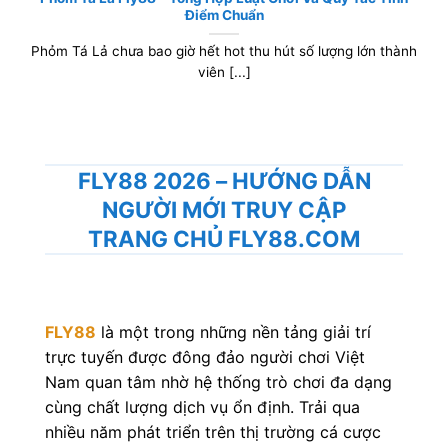
Điểm Chuẩn
Phỏm Tá Lả chưa bao giờ hết hot thu hút số lượng lớn thành
viên [...]
FLY88 2026 – HƯỚNG DẪN
NGƯỜI MỚI TRUY CẬP
TRANG CHỦ FLY88.COM
FLY88
là một trong những nền tảng giải trí
trực tuyến được đông đảo người chơi Việt
Nam quan tâm nhờ hệ thống trò chơi đa dạng
cùng chất lượng dịch vụ ổn định. Trải qua
nhiều năm phát triển trên thị trường cá cược